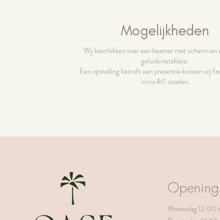
Mogelijkheden
Wij beschikken over een beamer met scherm en
geluidsinstallatie.
Een opstelling betreft een presentie kunnen wij fac
circa 80 stoelen.
Openings
Woensdag 12:00 