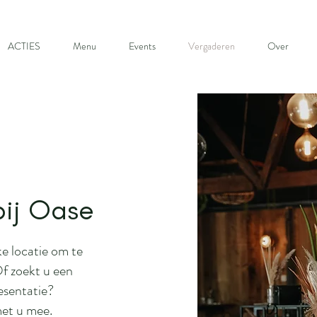
ACTIES
Menu
Events
Vergaderen
Over
bij Oase
e locatie om te
f zoekt u een
resentatie?
met u mee.