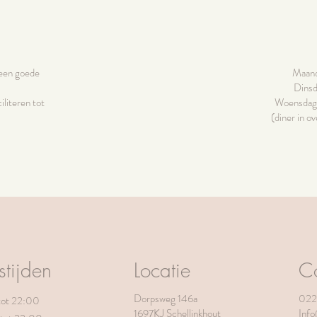
 een goede
Maand
Dinsd
iliteren tot
Woensdag 
(diner in 
tijden
Locatie
Co
Dorpsweg 146a
022
tot 22:00
1697KJ Schellinkhout
Inf