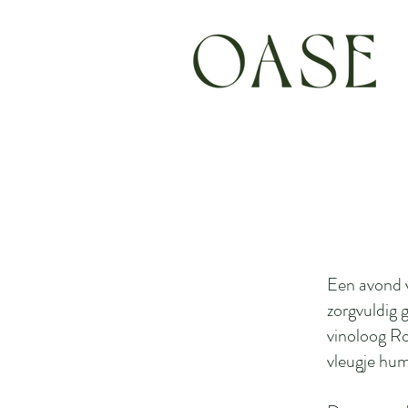
Een avond 
zorgvuldig 
vinoloog Ro
vleugje hum