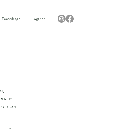
Feestdagen
Agenda
u,
ond is
e en een