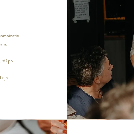
 combinatie
dam.
9,50 pp
 zijn