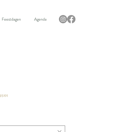
Feestdagen
Agenda
t
35191